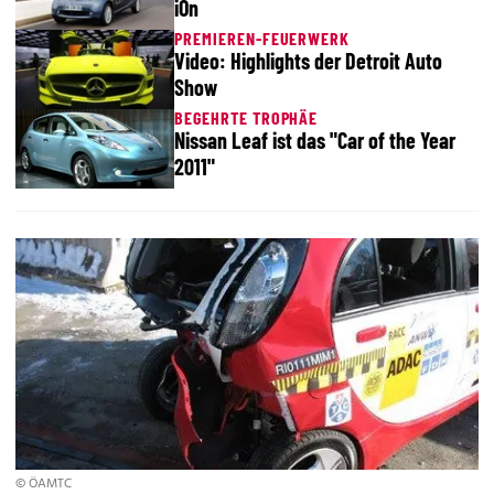
iOn
PREMIEREN-FEUERWERK
Video: Highlights der Detroit Auto
Show
BEGEHRTE TROPHÄE
Nissan Leaf ist das "Car of the Year
2011"
© ÖAMTC