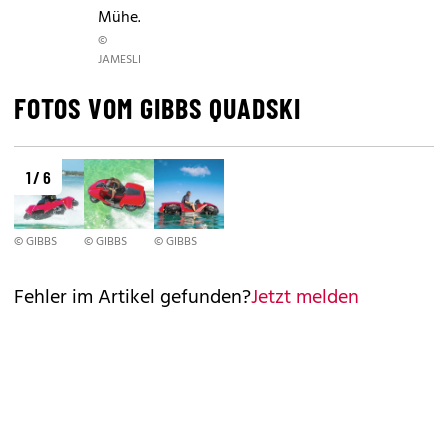
Mühe.
©
JAMESLIST
FOTOS VOM GIBBS QUADSKI
1 / 6
© GIBBS
© GIBBS
© GIBBS
Fehler im Artikel gefunden?
Jetzt melden