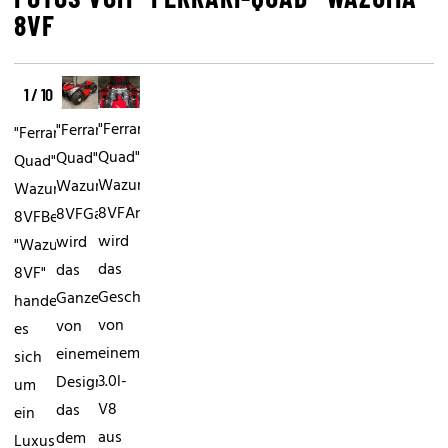
8VF
1 / 10
"Ferrari-
"Ferrari-
"Ferrari-
Quad"
Quad"
Quad"
Wazuma
Wazuma
Wazuma
8VFAngetrieben
8VFGarniert
8VFBeim
wird
wird
"Wazuma
das
das
8VF"
Geschoss
Ganze
handelt
von
von
es
einem
einem
sich
3.0l-
Design,
um
V8
das
ein
aus
dem
Luxus-