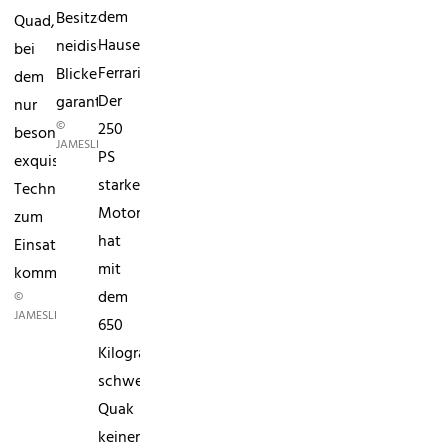
dem
Besitzer
Quad,
Hause
neidische
bei
Ferrari.
Blicke
dem
Der
garantiert.
nur
©
250
besonders
JAMESLIST
PS
exquisite
starke
Technik
Motor
zum
hat
Einsatz
mit
kommt.
dem
©
JAMESLIST
650
Kilogramm
schweren
Quak
keinerlei