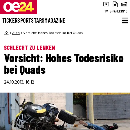
TV
E-PAPER
IMMO
TICKER
SPORT
STARS
MAGAZINE
Auto
Vorsicht: Hohes Todesrisiko bei Quads
SCHLECHT ZU LENKEN
Vorsicht: Hohes Todesrisiko
bei Quads
24.10.2013, 16:12