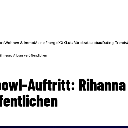
ars
Wohnen & Immo
Meine Energie
XXXLutz
Bürokratieabbau
Dating-Trends
ll neues Album veröffentlichen
wl-Auftritt: Rihanna 
fentlichen