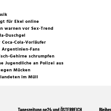
usik
gt für Ekel online
en warnen vor Sex-Trend
la-Duschgel
r Coca-Cola-Vorläufer
t Argentinien-Fans
fisch-Gehirne schrumpfen
ne Jugendliche an Polizei aus
 gegen Mücken
 landeten im Müll
Tageszeitung oe24 und ÖSTERREICH
Bleibe