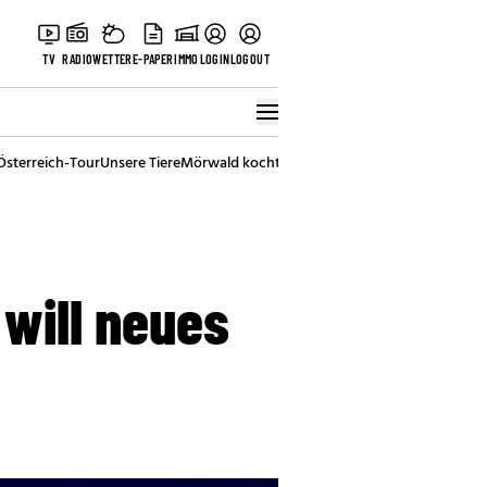
TV
RADIO
WETTER
E-PAPER
IMMO
LOGIN
LOGOUT
Österreich-Tour
Unsere Tiere
Mörwald kocht
Stark in den Tag
Best of Vienna
will neues