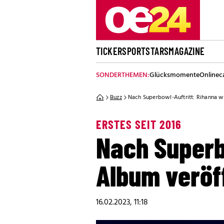
TICKER
SPORT
STARS
MAGAZINE
SONDERTHEMEN:
Glücksmomente
Onlinec
Buzz
Nach Superbowl-Auftritt: Rihanna wi
ERSTES SEIT 2016
Nach Superbo
Album veröf
16.02.2023, 11:18