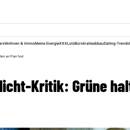
ars
Wohnen & Immo
Meine Energie
XXXLutz
Bürokratieabbau
Dating-Trends
ten an Plan fest
icht-Kritik: Grüne hal