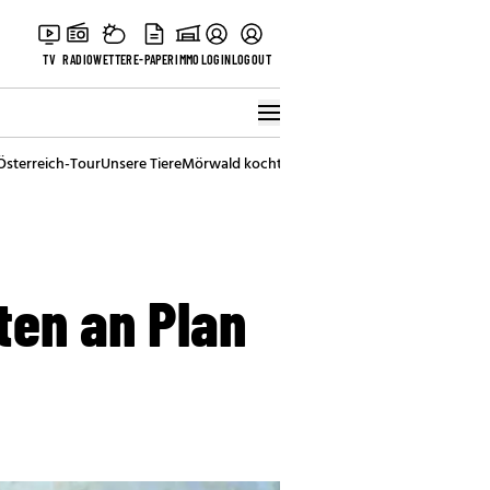
TV
RADIO
WETTER
E-PAPER
IMMO
LOGIN
LOGOUT
Österreich-Tour
Unsere Tiere
Mörwald kocht
Stark in den Tag
Best of Vienna
ten an Plan