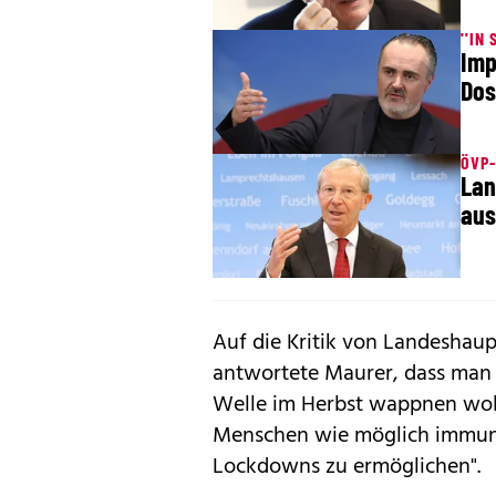
''IN
Imp
Dos
ÖVP-
Lan
aus
Auf die Kritik von Landeshau
antwortete Maurer, dass man 
Welle im Herbst wappnen wolle:
Menschen wie möglich immuni
Lockdowns zu ermöglichen".