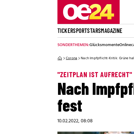
TICKER
SPORT
STARS
MAGAZINE
SONDERTHEMEN:
Glücksmomente
Onlinec
Corona
Nach Impfpflicht-Kritik: Grüne hal
"ZEITPLAN IST AUFRECHT"
Nach Impfpfl
fest
10.02.2022, 08:08