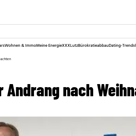
ars
Wohnen & Immo
Meine Energie
XXXLutz
Bürokratieabbau
Dating-Trends
nachten
r Andrang nach Weih