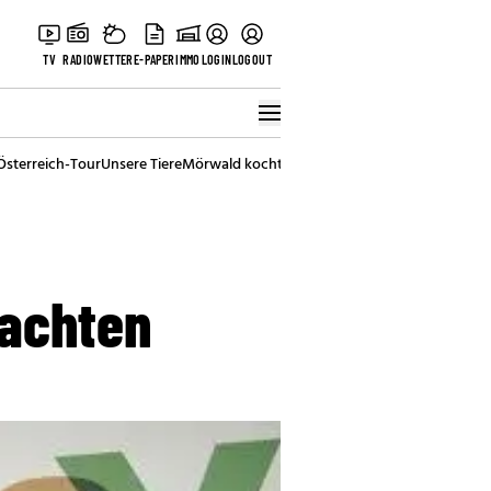
TV
RADIO
WETTER
E-PAPER
IMMO
LOGIN
LOGOUT
Österreich-Tour
Unsere Tiere
Mörwald kocht
Stark in den Tag
Best of Vienna
nachten