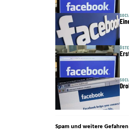
SOC
Ein
ÖST
Ers
SOC
Dro
Spam und weitere Gefahren