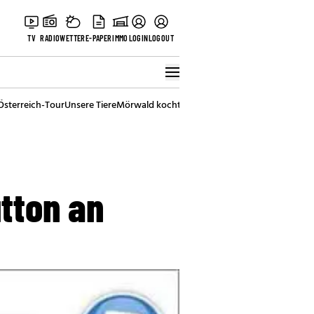
TV
RADIO
WETTER
E-PAPER
IMMO
LOGIN
LOGOUT
Österreich-Tour
Unsere Tiere
Mörwald kocht
Stark in den Tag
Best of Vienna
utton an