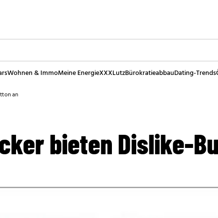
ars
Wohnen & Immo
Meine Energie
XXXLutz
Bürokratieabbau
Dating-Trends
utton an
cker bieten Dislike-B