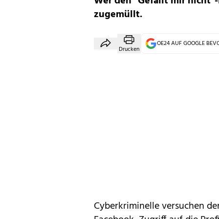
Wer den "Gefällt mir nicht"-
zugemüllt.
OE24 AUF GOOGLE BE
Drucken
Cyberkriminelle versuchen de