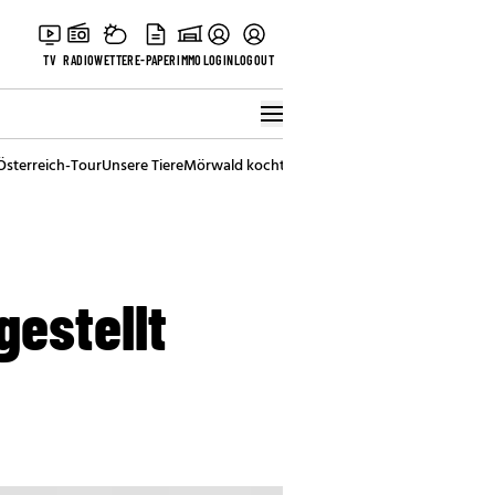
TV
RADIO
WETTER
E-PAPER
IMMO
LOGIN
LOGOUT
Österreich-Tour
Unsere Tiere
Mörwald kocht
Stark in den Tag
Best of Vienna
gestellt