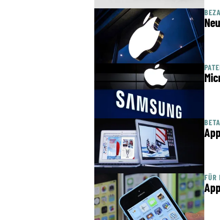
BEZA
Neu
PATE
Mic
BETA
App
FÜR 
App