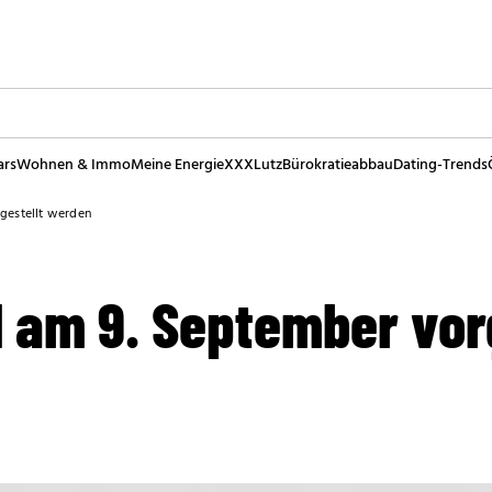
ars
Wohnen & Immo
Meine Energie
XXXLutz
Bürokratieabbau
Dating-Trends
rgestellt werden
l am 9. September vor