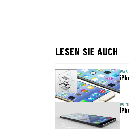
LESEN SIE AUCH
WAS 
iPh
80 M
iPh