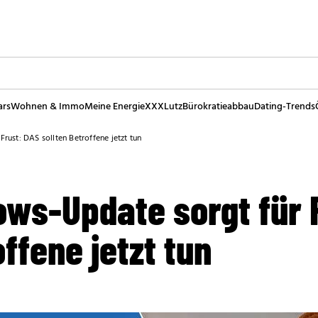
ars
Wohnen & Immo
Meine Energie
XXXLutz
Bürokratieabbau
Dating-Trends
ust: DAS sollten Betroffene jetzt tun
ws-Update sorgt für 
offene jetzt tun