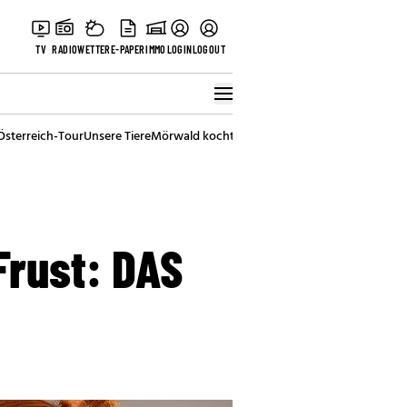
TV
RADIO
WETTER
E-PAPER
IMMO
LOGIN
LOGOUT
Österreich-Tour
Unsere Tiere
Mörwald kocht
Stark in den Tag
Best of Vienna
Frust: DAS