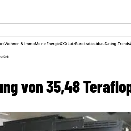
ars
Wohnen & Immo
Meine Energie
XXXLutz
Bürokratieabbau
Dating-Trends
s/Sek.
ung von 35,48 Teraflo