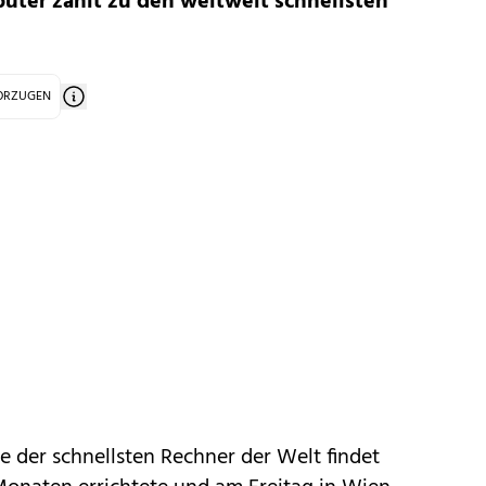
ter zählt zu den weltweit schnellsten
VORZUGEN
te der
schnellsten Rechner
der Welt findet