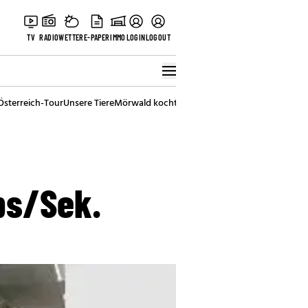
TV
RADIO
WETTER
E-PAPER
IMMO
LOGIN
LOGOUT
Österreich-Tour
Unsere Tiere
Mörwald kocht
Stark in den Tag
Best of Vienna
ps/Sek.