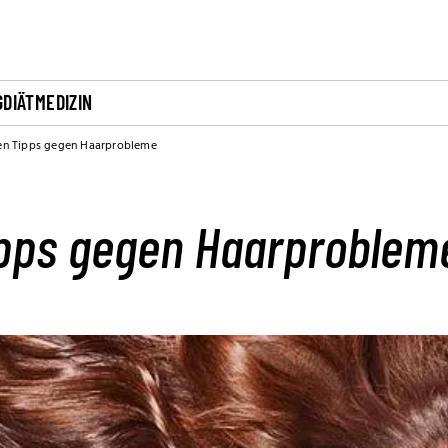
G
DIÄT
MEDIZIN
en Tipps gegen Haarprobleme
ipps gegen Haarproblem