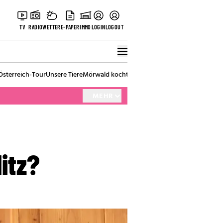
TV
RADIO
WETTER
E-PAPER
IMMO
LOGIN
LOGOUT
Österreich-Tour
Unsere Tiere
Mörwald kocht
Stark in den Tag
Best of Vienna
MEHR
litz?