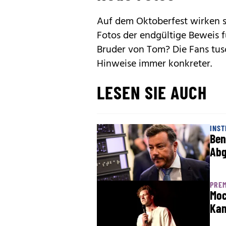
Auf dem Oktoberfest wirken si
Fotos der endgültige Beweis fü
Bruder von Tom? Die Fans tusc
Hinweise immer konkreter.
LESEN SIE AUCH
INST
Ben
Ab
PREM
Moc
Kam