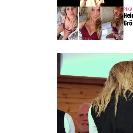
PIKA
Hei
Grö