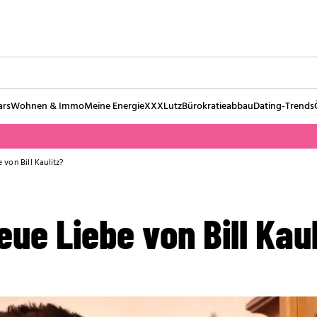
ars
Wohnen & Immo
Meine Energie
XXXLutz
Bürokratieabbau
Dating-Trends
 von Bill Kaulitz?
eue Liebe von Bill Kau