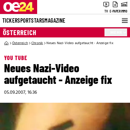
TV
E-PAPER
IMMO
TICKER
SPORT
STARS
MAGAZINE
ÖSTERREICH
MEHR
Österreich
Chronik
Neues Nazi-Video aufgetaucht - Anzeige fix
YOU TUBE
Neues Nazi-Video
aufgetaucht - Anzeige fix
05.09.2007, 16:36