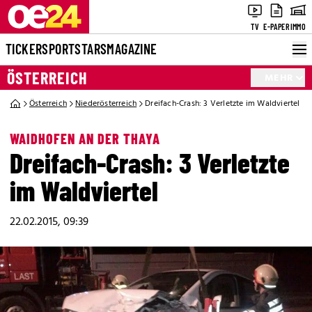
TV
E-PAPER
IMMO
TICKER
SPORT
STARS
MAGAZINE
ÖSTERREICH
MEHR
Österreich
Niederösterreich
Dreifach-Crash: 3 Verletzte im Waldviertel
WAIDHOFEN AN DER THAYA
Dreifach-Crash: 3 Verletzte
im Waldviertel
22.02.2015, 09:39