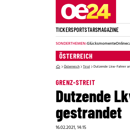
TICKER
SPORT
STARS
MAGAZINE
SONDERTHEMEN:
Glücksmomente
Onlinec
ÖSTERREICH
Österreich
Tirol
Dutzende Lkw-Fahrer an
GRENZ-STREIT
Dutzende Lk
gestrandet
16.02.2021, 14:15