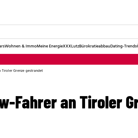
ars
Wohnen & Immo
Meine Energie
XXXLutz
Bürokratieabbau
Dating-Trends
 Tiroler Grenze gestrandet
w-Fahrer an Tiroler G