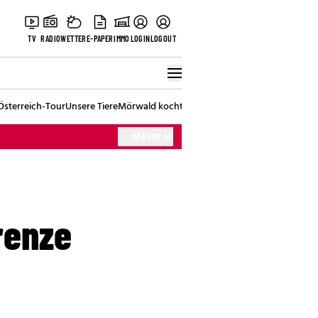
TV
RADIO
WETTER
E-PAPER
IMMO
LOGIN
LOGOUT
Österreich-Tour
Unsere Tiere
Mörwald kocht
Stark in den Tag
Best of Vienna
MEHR
renze