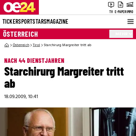
TV
E-PAPER
IMMO
TICKER
SPORT
STARS
MAGAZINE
ÖSTERREICH
MEHR
Österreich
Tirol
Starchirurg Margreiter tritt ab
NACH 44 DIENSTJAHREN
Starchirurg Margreiter tritt
ab
18.09.2009, 10:41