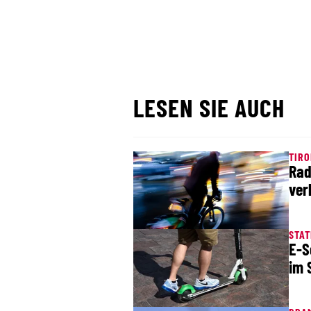
LESEN SIE AUCH
TIRO
Rad
ver
STAT
E-S
im 