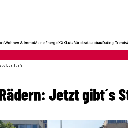
ars
Wohnen & Immo
Meine Energie
XXXLutz
Bürokratieabbau
Dating-Trends
zt gibt´s Strafen
Rädern: Jetzt gibt´s S