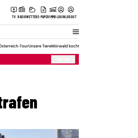
TV
RADIO
WETTER
E-PAPER
IMMO
LOGIN
LOGOUT
Österreich-Tour
Unsere Tiere
Mörwald kocht
Stark in den Tag
Best of Vienna
MEHR
trafen