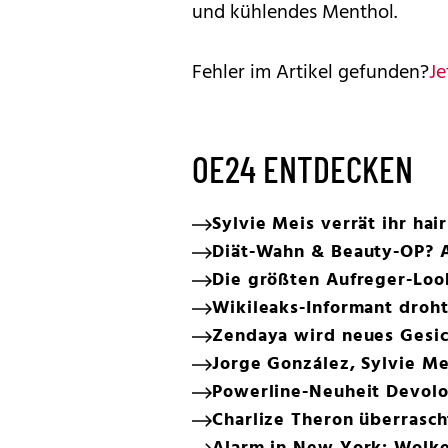
und kühlendes Menthol.
Fehler im Artikel gefunden?
Je
OE24 ENTDECKEN
Sylvie Meis verrät ihr hai
Diät-Wahn & Beauty-OP? A
Die größten Aufreger-Lo
Wikileaks-Informant droht
Zendaya wird neues Gesic
Jorge González, Sylvie M
Powerline-Neuheit Devol
Charlize Theron überrasch