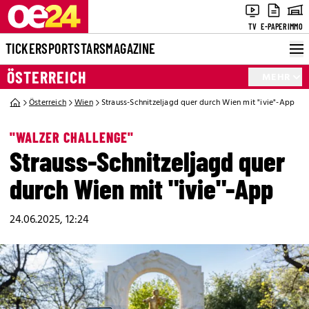
TV
E-PAPER
IMMO
TICKER
SPORT
STARS
MAGAZINE
ÖSTERREICH
MEHR
Österreich
Wien
Strauss-Schnitzeljagd quer durch Wien mit "ivie"-App
"WALZER CHALLENGE"
Strauss-Schnitzeljagd quer
durch Wien mit "ivie"-App
24.06.2025, 12:24