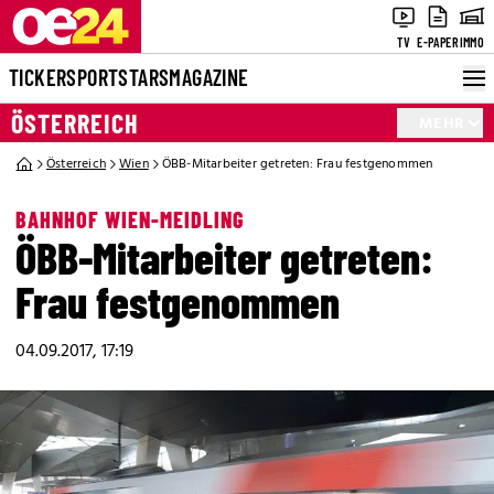
TV
E-PAPER
IMMO
TICKER
SPORT
STARS
MAGAZINE
ÖSTERREICH
MEHR
Österreich
Wien
ÖBB-Mitarbeiter getreten: Frau festgenommen
BAHNHOF WIEN-MEIDLING
ÖBB-Mitarbeiter getreten:
Frau festgenommen
04.09.2017, 17:19