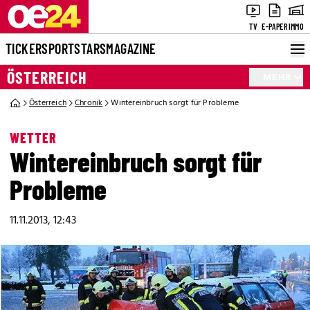
TV
E-PAPER
IMMO
TICKER
SPORT
STARS
MAGAZINE
ÖSTERREICH
MEHR
Österreich
Chronik
Wintereinbruch sorgt für Probleme
WETTER
Wintereinbruch sorgt für
Probleme
11.11.2013, 12:43