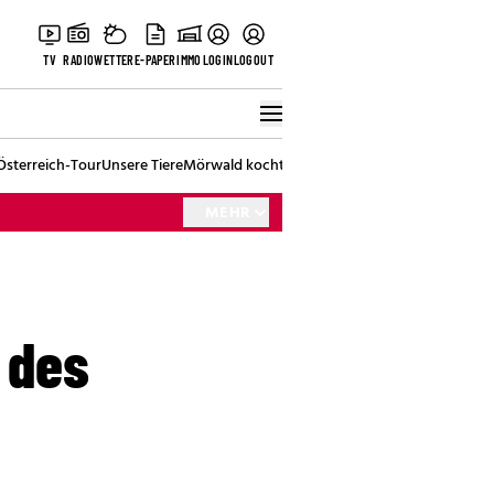
TV
RADIO
WETTER
E-PAPER
IMMO
LOGIN
LOGOUT
Österreich-Tour
Unsere Tiere
Mörwald kocht
Stark in den Tag
Best of Vienna
MEHR
 des