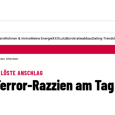
ars
Wohnen & Immo
Meine Energie
XXXLutz
Bürokratieabbau
Dating-Trends
 des Attentats
D LÖSTE ANSCHLAG
Terror-Razzien am Tag