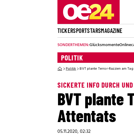
TICKER
SPORT
STARS
MAGAZINE
SONDERTHEMEN:
Glücksmomente
Onlinec
POLITIK
Politik
BVT plante Terror-Razzien am Tag
SICKERTE INFO DURCH UN
BVT plante 
Attentats
05.11.2020, 02:32