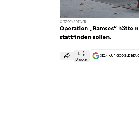
© TZOE/ARTNER
Operation „Ramses“ hätte n
stattfinden sollen.
OE24 AUF GOOGLE BE
Drucken