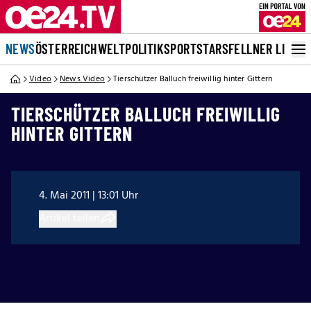
NEWS
ÖSTERREICH
WELT
POLITIK
SPORT
STARS
FELLNER LIVE
Video
News Video
Tierschützer Balluch freiwillig hinter Gittern
TIERSCHÜTZER BALLUCH FREIWILLIG
HINTER GITTERN
4. Mai 2011 | 13:01 Uhr
Artikel teilen