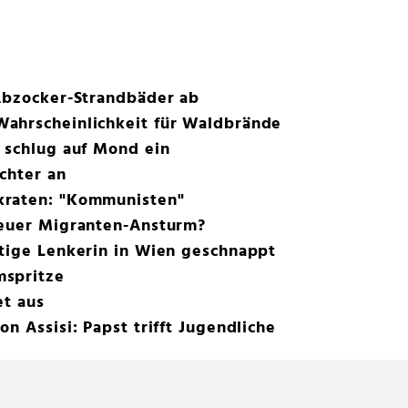
 Abzocker-Strandbäder ab
ahrscheinlichkeit für Waldbrände
 schlug auf Mond ein
chter an
kraten: "Kommunisten"
neuer Migranten-Ansturm?
htige Lenkerin in Wien geschnappt
mspritze
et aus
n Assisi: Papst trifft Jugendliche