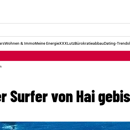
ars
Wohnen & Immo
Meine Energie
XXXLutz
Bürokratieabbau
Dating-Trends
n
r Surfer von Hai gebi