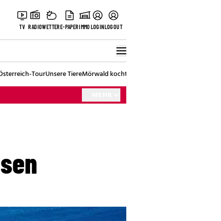
TV
RADIO
WETTER
E-PAPER
IMMO
LOGIN
LOGOUT
Österreich-Tour
Unsere Tiere
Mörwald kocht
Stark in den Tag
Best of Vienna
MEHR
ssen