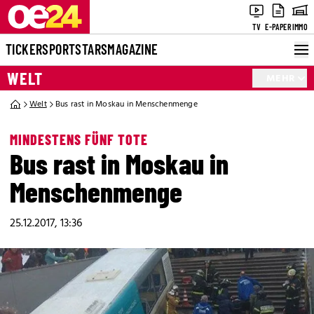
TV
E-PAPER
IMMO
TICKER
SPORT
STARS
MAGAZINE
WELT
MEHR
Welt
Bus rast in Moskau in Menschenmenge
MINDESTENS FÜNF TOTE
Bus rast in Moskau in
Menschenmenge
25.12.2017, 13:36