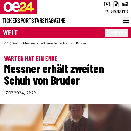
TV
E-PAPER
IMMO
TICKER
SPORT
STARS
MAGAZINE
WELT
MEHR
Welt
Messner erhält zweiten Schuh von Bruder
WARTEN HAT EIN ENDE
Messner erhält zweiten
Schuh von Bruder
17.03.2024, 21:22