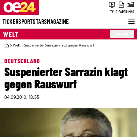
TV
E-PAPER
IMMO
TICKER
SPORT
STARS
MAGAZINE
WELT
MEHR
Welt
Suspenierter Sarrazin klagt gegen Rauswurf
DEUTSCHLAND
Suspenierter Sarrazin klagt
gegen Rauswurf
04.09.2010, 18:55