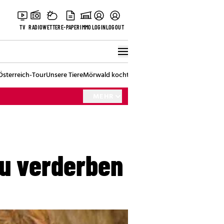
TV
RADIO
WETTER
E-PAPER
IMMO
LOGIN
LOGOUT
Österreich-Tour
Unsere Tiere
Mörwald kocht
Stark in den Tag
Best of Vienna
MEHR
zu verderben