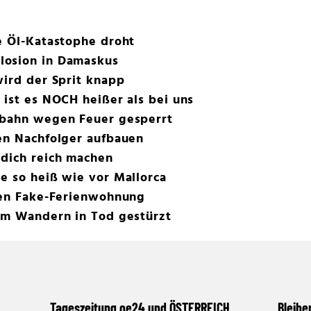
e Öl-Katastophe droht
losion in Damaskus
wird der Sprit knapp
 ist es NOCH heißer als bei uns
ebahn wegen Feuer gesperrt
en Nachfolger aufbauen
 dich reich machen
e so heiß wie vor Mallorca
chen Fake-Ferienwohnung
eim Wandern in Tod gestürzt
Tageszeitung oe24 und ÖSTERREICH
Bleibe