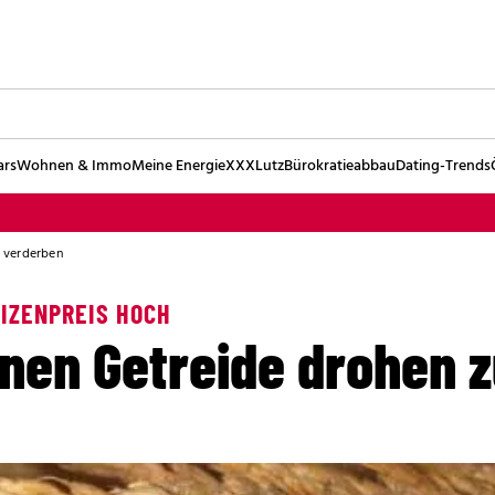
ars
Wohnen & Immo
Meine Energie
XXXLutz
Bürokratieabbau
Dating-Trends
u verderben
IZENPREIS HOCH
nnen Getreide drohen 