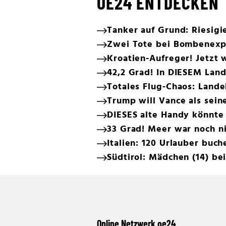
OE24 ENTDECKEN
Tanker auf Grund: Riesigi
Zwei Tote bei Bombenexp
Kroatien-Aufreger! Jetzt 
42,2 Grad! In DIESEM Land
Totales Flug-Chaos: Land
Trump will Vance als sein
DIESES alte Handy könnte
33 Grad! Meer war noch ni
Italien: 120 Urlauber bu
Südtirol: Mädchen (14) b
Online Netzwerk oe24