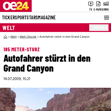
TV
E-PAPER
IMMO
TICKER
SPORT
STARS
MAGAZINE
WELT
MEHR
Welt
Welt Chronik
Autofahrer stürzt in den Grand Canyon
185 METER-STURZ
Autofahrer stürzt in den
Grand Canyon
14.07.2009, 15:21