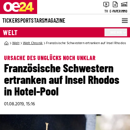
TV
E-PAPER
IMMO
TICKER
SPORT
STARS
MAGAZINE
WELT
MEHR
Welt
Welt Chronik
Französische Schwestern ertranken auf Insel Rhodos i
URSACHE DES UNGLÜCKS NOCH UNKLAR
Französische Schwestern
ertranken auf Insel Rhodos
in Hotel-Pool
01.08.2019, 15:16