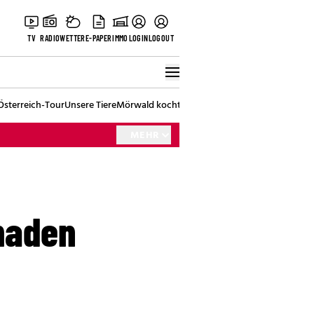
TV
RADIO
WETTER
E-PAPER
IMMO
LOGIN
LOGOUT
Österreich-Tour
Unsere Tiere
Mörwald kocht
Stark in den Tag
Best of Vienna
MEHR
omaden