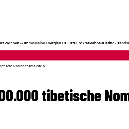
ars
Wohnen & Immo
Meine Energie
XXXLutz
Bürokratieabbau
Dating-Trends
tibetische Nomaden umsiedeln
 100.000 tibetische N