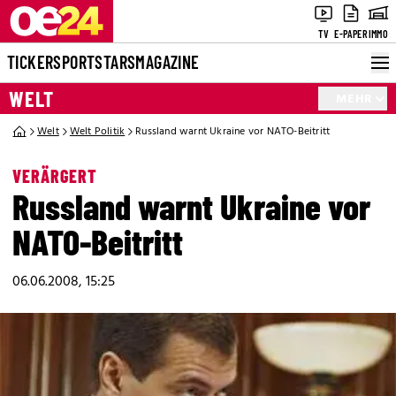
TV
E-PAPER
IMMO
TICKER
SPORT
STARS
MAGAZINE
WELT
MEHR
Welt
Welt Politik
Russland warnt Ukraine vor NATO-Beitritt
VERÄRGERT
Russland warnt Ukraine vor
NATO-Beitritt
06.06.2008, 15:25