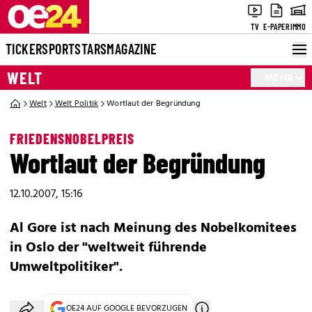
TV
E-PAPER
IMMO
TICKER
SPORT
STARS
MAGAZINE
WELT
MEHR
Welt
Welt Politik
Wortlaut der Begründung
FRIEDENSNOBELPREIS
Wortlaut der Begründung
12.10.2007, 15:16
Al Gore ist nach Meinung des Nobelkomitees
in Oslo der "weltweit führende
Umweltpolitiker".
OE24 AUF GOOGLE BEVORZUGEN