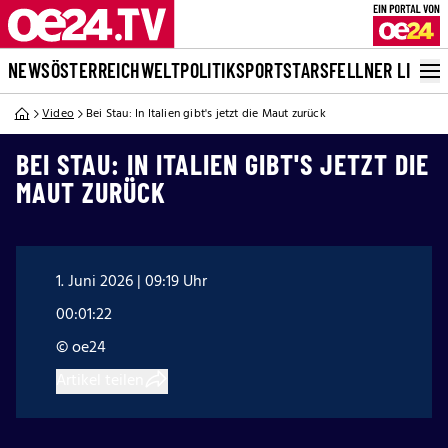
NEWS
ÖSTERREICH
WELT
POLITIK
SPORT
STARS
FELLNER LIVE
Video
Bei Stau: In Italien gibt's jetzt die Maut zurück
BEI STAU: IN ITALIEN GIBT'S JETZT DIE
MAUT ZURÜCK
1. Juni 2026 | 09:19 Uhr
00:01:22
© oe24
Artikel teilen