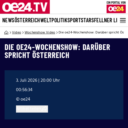
NEWS
ÖSTERREICH
WELT
POLITIK
SPORT
STARS
FELLNER LIVE
Video
Wochenshow Video
Die oe24-Wochenshow: Darüber spricht Öster
DIE OE24-WOCHENSHOW: DARÜBER
SPRICHT ÖSTERREICH
3. Juli 2026 | 20:00 Uhr
00:56:34
© oe24
Artikel teilen