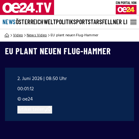
NEWS
ÖSTERREICH
WELT
POLITIK
SPORT
STARS
FELLNER LIVE
Video
News Video
EU plant neuen Flug-Hammer
EU PLANT NEUEN FLUG-HAMMER
2. Juni 2026 | 08:50 Uhr
00:01:12
© oe24
Artikel teilen