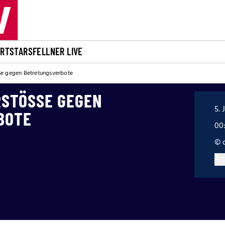
ORT
STARS
FELLNER LIVE
ße gegen Betretungsverbote
STÖSSE GEGEN B
5. 
BOTE
00:
© 
Art