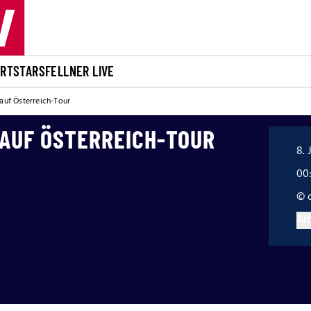
ORT
STARS
FELLNER LIVE
 auf Österreich-Tour
 AUF ÖSTERREICH-TOUR
8. 
00
© 
Art