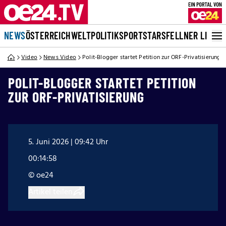
NEWS
ÖSTERREICH
WELT
POLITIK
SPORT
STARS
FELLNER LIVE
Video
News Video
Polit-Blogger startet Petition zur ORF-Privatisierung
POLIT-BLOGGER STARTET PETITION
ZUR ORF-PRIVATISIERUNG
5. Juni 2026 | 09:42 Uhr
00:14:58
© oe24
Artikel teilen