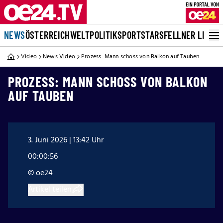
NEWS
ÖSTERREICH
WELT
POLITIK
SPORT
STARS
FELLNER LIVE
Video
News Video
Prozess: Mann schoss von Balkon auf Tauben
PROZESS: MANN SCHOSS VON BALKON
AUF TAUBEN
3. Juni 2026 | 13:42 Uhr
00:00:56
© oe24
Artikel teilen