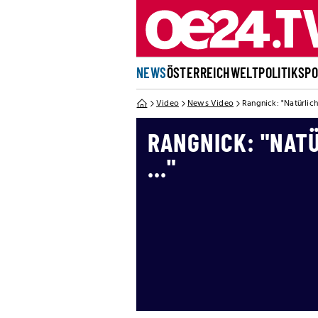
NEWS
ÖSTERREICH
WELT
POLITIK
SP
Video
News Video
Rangnick: "Natürlich 
RANGNICK: "NAT
..."