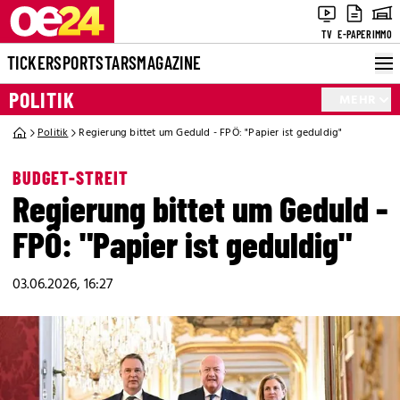
TV
E-PAPER
IMMO
TICKER
SPORT
STARS
MAGAZINE
POLITIK
MEHR
Politik
Regierung bittet um Geduld - FPÖ: "Papier ist geduldig"
BUDGET-STREIT
Regierung bittet um Geduld -
FPÖ: "Papier ist geduldig"
03.06.2026, 16:27