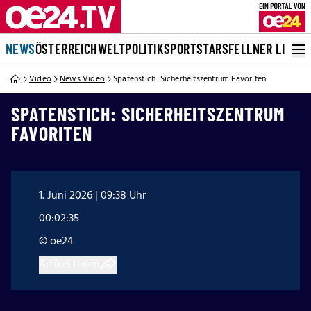
NEWS
ÖSTERREICH
WELT
POLITIK
SPORT
STARS
FELLNER LIVE
Video
News Video
Spatenstich: Sicherheitszentrum Favoriten
SPATENSTICH: SICHERHEITSZENTRUM
FAVORITEN
1. Juni 2026 | 09:38 Uhr
00:02:35
© oe24
Artikel teilen