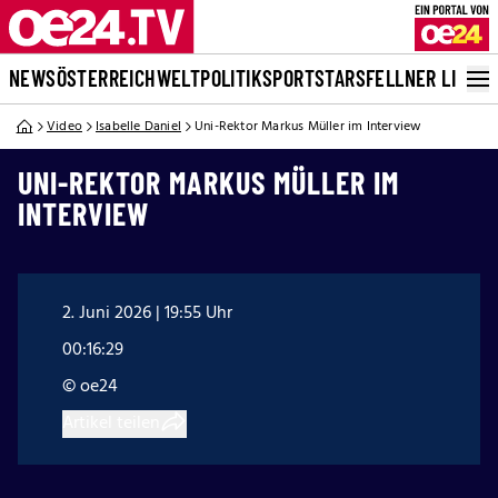
NEWS
ÖSTERREICH
WELT
POLITIK
SPORT
STARS
FELLNER LIVE
Video
Isabelle Daniel
Uni-Rektor Markus Müller im Interview
UNI-REKTOR MARKUS MÜLLER IM
INTERVIEW
2. Juni 2026 | 19:55 Uhr
00:16:29
© oe24
Artikel teilen