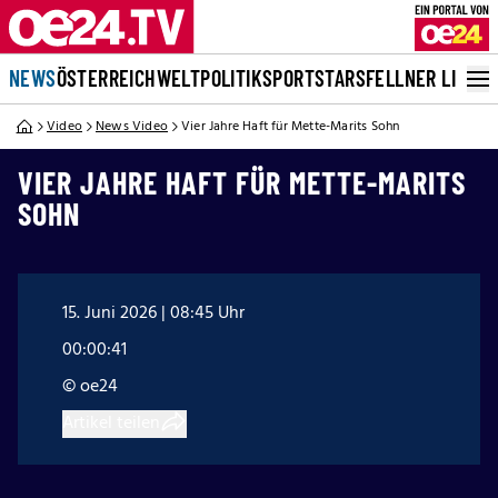
NEWS
ÖSTERREICH
WELT
POLITIK
SPORT
STARS
FELLNER LIVE
Video
News Video
Vier Jahre Haft für Mette-Marits Sohn
VIER JAHRE HAFT FÜR METTE-MARITS
SOHN
15. Juni 2026 | 08:45 Uhr
00:00:41
© oe24
Artikel teilen