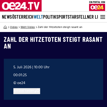
NEWS
ÖSTERREICH
WELT
POLITIK
SPORT
STARS
FELLNER LIVE
Video
Welt Video
Zahl der Hitzetoten steigt rasant an
ZAHL DER HITZETOTEN STEIGT RASANT
AN
5. Juli 2026 | 10:00 Uhr
00:01:25
© oe24
Artikel teilen