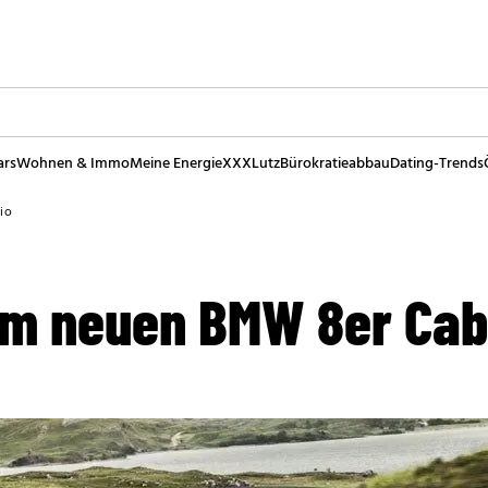
ars
Wohnen & Immo
Meine Energie
XXXLutz
Bürokratieabbau
Dating-Trends
io
vom neuen BMW 8er Cab