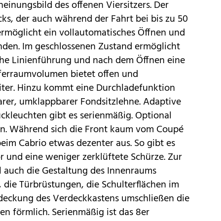
heinungsbild des offenen Viersitzers. Der
cks, der auch während der Fahrt bei bis zu 50
ermöglicht ein vollautomatisches Öffnen und
unden. Im geschlossenen Zustand ermöglicht
ache Linienführung und nach dem Öffnen eine
fferraumvolumen bietet offen und
Liter. Hinzu kommt eine Durchladefunktion
lbarer, umklappbarer Fondsitzlehne. Adaptive
kleuchten gibt es serienmäßig. Optional
an. Während sich die Front kaum vom Coupé
beim Cabrio etwas dezenter aus. So gibt es
or und eine weniger zerklüftete Schürze. Zur
l auch die Gestaltung des Innenraums
, die Türbrüstungen, die Schulterflächen im
deckung des Verdeckkastens umschließen die
zen förmlich. Serienmäßig ist das 8er