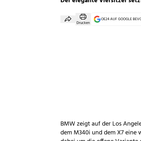
Der elegante Viersitzer setz
OE24 AUF GOOGLE BE
Drucken
BMW
zeigt auf der Los Angel
dem
M340i
und dem
X7
eine w