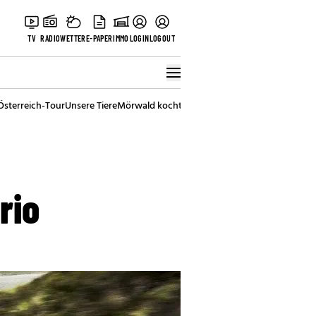
TV
RADIO
WETTER
E-PAPER
IMMO
LOGIN
LOGOUT
Österreich-Tour
Unsere Tiere
Mörwald kocht
Stark in den Tag
Best of Vienna
rio