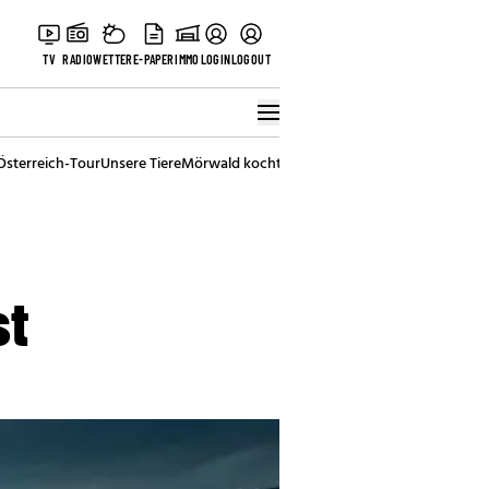
TV
RADIO
WETTER
E-PAPER
IMMO
LOGIN
LOGOUT
Österreich-Tour
Unsere Tiere
Mörwald kocht
Stark in den Tag
Best of Vienna
st