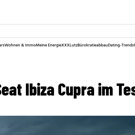
ars
Wohnen & Immo
Meine Energie
XXXLutz
Bürokratieabbau
Dating-Trends
eat Ibiza Cupra im Te