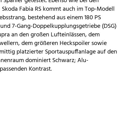
n Spanier getestet. Ebenso wie bei den
d Skoda Fabia RS kommt auch im Top-Modell
iebsstrang, bestehend aus einem 180 PS
r und 7-Gang-Doppelkupplungsgetriebe (DSG)
Cupra an den großen Lufteinlässen, dem
chwellern, dem größeren Heckspoiler sowie
mittig platzierter Sportauspuffanlage auf den
Innenraum dominiert Schwarz; Alu-
 passenden Kontrast.