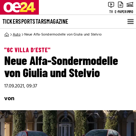
TV
E-PAPER
IMMO
TICKER
SPORT
STARS
MAGAZINE
Auto
Neue Alfa-Sondermodelle von Giulia und Stelvio
"6C VILLA D’ESTE"
Neue Alfa-Sondermodelle
von Giulia und Stelvio
17.09.2021, 09:37
von