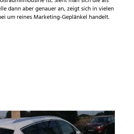
oßraumlimousine ist. Sieht man sich die als
le dann aber genauer an, zeigt sich in vielen
abei um reines Marketing-Geplänkel handelt.