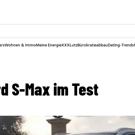
ars
Wohnen & Immo
Meine Energie
XXXLutz
Bürokratieabbau
Dating-Trends
rd S-Max im Test