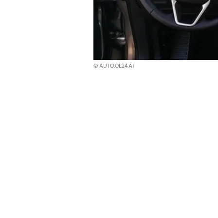
© AUTO.OE24.AT