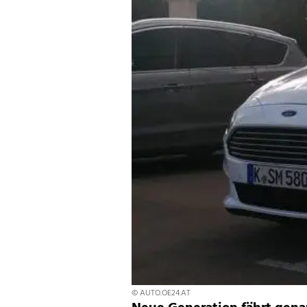
© AUTO.OE24.AT