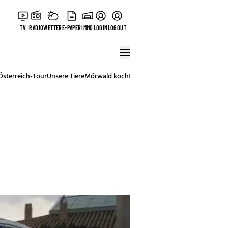
TV
RADIO
WETTER
E-PAPER
IMMO
LOGIN
LOGOUT
Österreich-Tour
Unsere Tiere
Mörwald kocht
Stark in den Tag
Best of Vienna