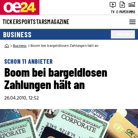
TV
E-PAPER
IMMO
TICKER
SPORT
STARS
MAGAZINE
BUSINESS
MEHR
Business
Boom bei bargeldlosen Zahlungen hält an
SCHON 11 ANBIETER
Boom bei bargeldlosen
Zahlungen hält an
26.04.2010, 12:52